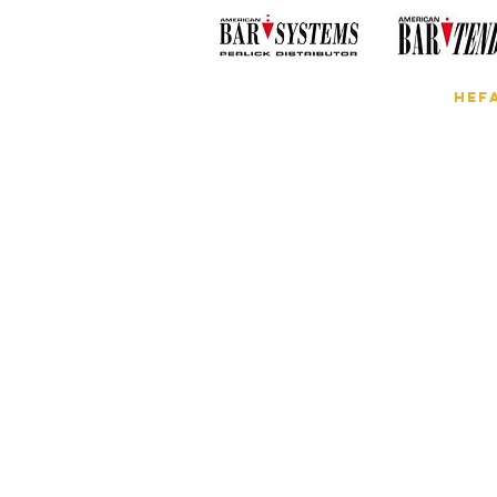
Start
Perlick
Hef