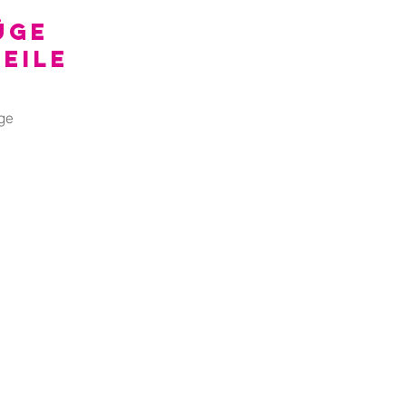
üge
eile
ge