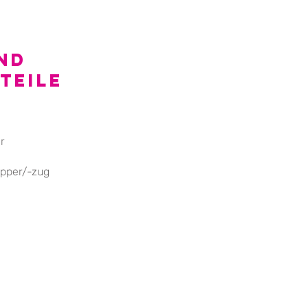
nd
teile
ngsgitter
ipper/-zug