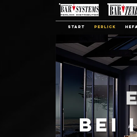
Start
Perlick
Hef
BEI